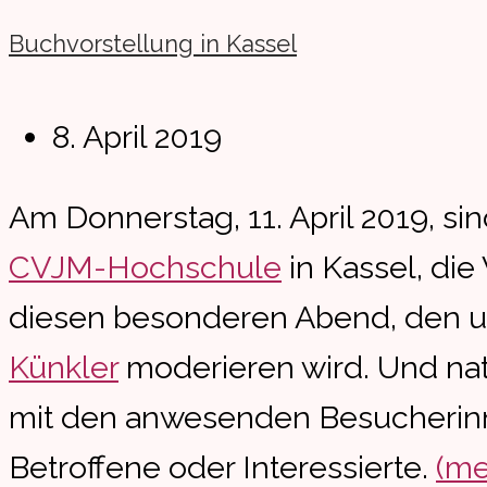
in
Buchvorstellung in Kassel
Kassel
Beitrag
8. April 2019
veröffentlicht:
Am Donnerstag, 11. April 2019, si
CVJM-Hochschule
in Kassel, die 
diesen besonderen Abend, den un
Künkler
moderieren wird. Und na
mit den anwesenden Besucherinn
Betroffene oder Interessierte.
(me