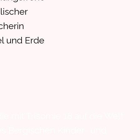
lischer
cherin
el und Erde
e mit Trisomie 18 auf die Welt
es Bergischen Kinder- und