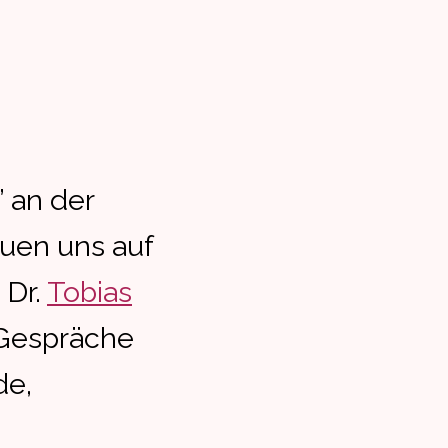
” an der
reuen uns auf
 Dr.
Tobias
 Gespräche
de,