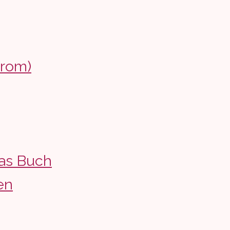
drom)
as Buch
en