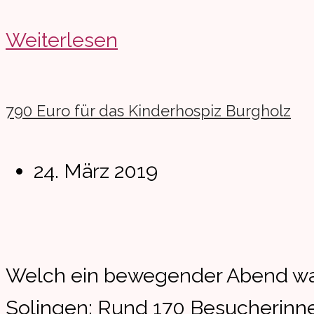
Buchvorstellung
Weiterlesen
in
Kassel
790 Euro für das Kinderhospiz Burgholz
Beitrag
24. März 2019
veröffentlicht:
Welch ein bewegender Abend war 
Solingen: Rund 170 Besucherinne