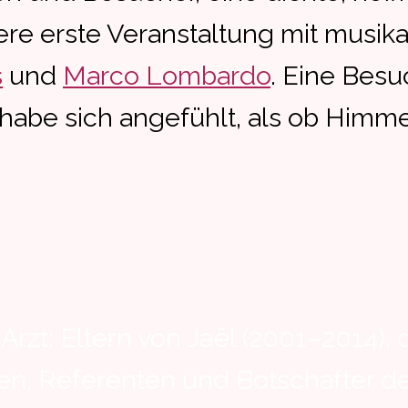
re erste Veranstaltung mit musika
s
und
Marco Lombardo
. Eine Besu
habe sich angefühlt, als ob Himm
t: Eltern von Jaël (2001–2014), di
ren, Referenten und Botschafter d