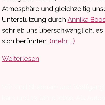
Atmosphäre und gleichzeitig unse
Unterstützung durch
Annika Boo
schrieb uns überschwänglich, es 
sich berührten.
(mehr …)
790
Weiterlesen
Euro
für
Wir sind Shabnam und Wolfgang Arz
das
kam und 13 Jahre lebte. Als Auto
Kinderhospiz