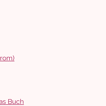
drom)
as Buch