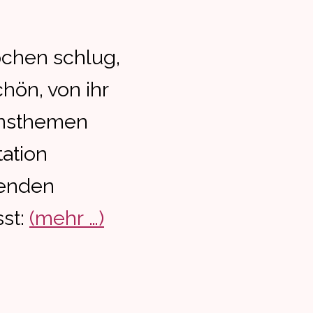
pchen schlug,
chön, von ihr
ensthemen
ation
zenden
st:
(mehr …)