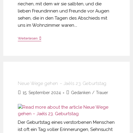
riechen, mit dem wir sie salbten, und die
lieben Freundinnen und Freunde vor Augen
sehen, die in den Tagen des Abschieds mit
uns im Wohnzimmer waren.…
Im
Weiterlesen
Leben
Und
Im
Loslassen
–
Die
Unvergängliche
Verbindung
Zu
Neue Wege gehen – Jaëls 23. Geburtstag
Dir
Beitrag
Beitrags-
15. September 2024
Gedanken
/
Trauer
veröffentlicht:
Kategorie:
Der Geburtstag eines verstorbenen Menschen
ist oft ein Tag voller Erinnerungen, Sehnsucht