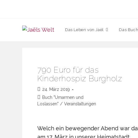
Zum
Inhalt
springen
Das Leben von Jaël
Das Buch
790 Euro für das
Kinderhospiz Burgholz
Beitrag
24. März 2019
veröffentlicht:
Beitrags-
Buch "Umarmen und
Kategorie:
Loslassen"
/
Veranstaltungen
Welch ein bewegender Abend war da
am 17. März in unserer Heimatstadt