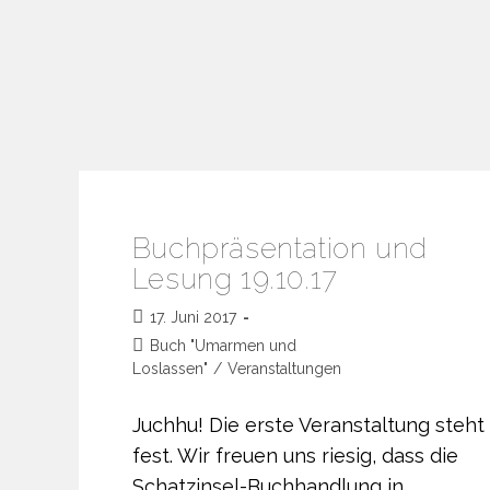
Buchpräsentation und
Lesung 19.10.17
Beitrag
17. Juni 2017
veröffentlicht:
Beitrags-
Buch "Umarmen und
Kategorie:
Loslassen"
/
Veranstaltungen
Juchhu! Die erste Veranstaltung steht
fest. Wir freuen uns riesig, dass die
Schatzinsel-Buchhandlung in