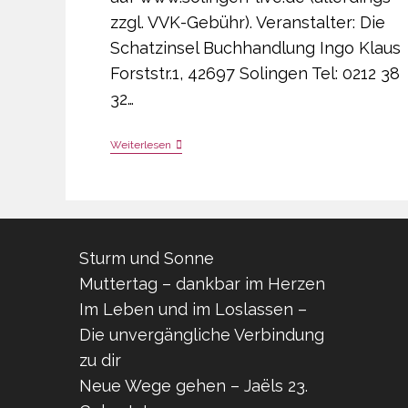
zzgl. VVK-Gebühr). Veranstalter: Die
Schatzinsel Buchhandlung Ingo Klaus
Forststr.1, 42697 Solingen Tel: 0212 38
32…
Buchpräsentation
Weiterlesen
Und
Lesung
19.10.17
Sturm und Sonne
Muttertag – dankbar im Herzen
Im Leben und im Loslassen –
Die unvergängliche Verbindung
zu dir
Neue Wege gehen – Jaëls 23.