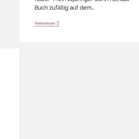
Buch zufällig auf dem…
Erste
Weiterlesen
Resonanz
Zu
“Umarmen
Und
Loslassen”