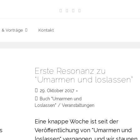
 & Vorträge
Kontakt
Erste Resonanz zu
“Umarmen und loslassen”
Beitrag
29. Oktober 2017
veröffentlicht:
Beitrags-
Buch "Umarmen und
Kategorie:
Loslassen"
/
Veranstaltungen
Eine knappe Woche ist seit der
s
Veröffentlichung von "Umarmen und
loslassen" vergangen, und wir staunen,