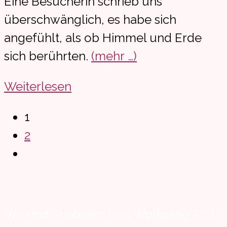
Eine Besucherin schrieb uns
überschwänglich, es habe sich
angefühlt, als ob Himmel und Erde
sich berührten.
(mehr …)
790
Weiterlesen
Euro
1
für
2
das
Gehe
Kinderhospiz
zur
Burgholz
nächsten
Seite
Wir sind Shabnam und Wolfgang Arzt: