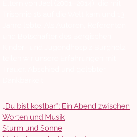
Eltern von Jaël (2001–2014), die mit
Trisomie 18 auf die Welt kam und 13
Jahre lebte. Als Autoren, Referenten
und Botschafter des Bergischen
Kinder- und Jugendhospiz Burgholz
teilen wir unsere Erfahrungen mit
Trauer, Abschied und gelebter
Dankbarkeit.
„Du bist kostbar”: Ein Abend zwischen
Worten und Musik
Sturm und Sonne