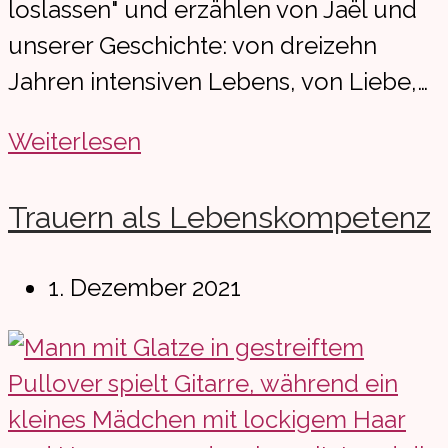
loslassen" und erzählen von Jaël und
unserer Geschichte: von dreizehn
Jahren intensiven Lebens, von Liebe,…
„Du
Weiterlesen
bist
kostbar”:
Trauern als Lebenskompetenz
Ein
Abend
Beitrag
1. Dezember 2021
zwischen
veröffentlicht:
Worten
und
Musik