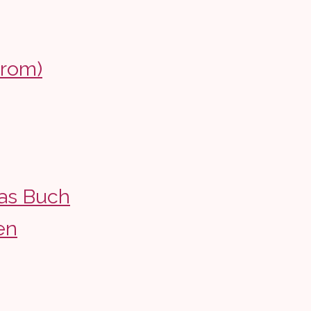
drom)
as Buch
en