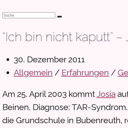
“Ich bin nicht kaputt” –
Beitrag
30. Dezember 2011
veröffentlicht:
Beitrags-
Allgemein
/
Erfahrungen
/
Ge
Kategorie:
Am 25. April 2003 kommt
Josia
auf
Beinen. Diagnose: TAR-Syndrom. He
die Grundschule in Bubenreuth, 