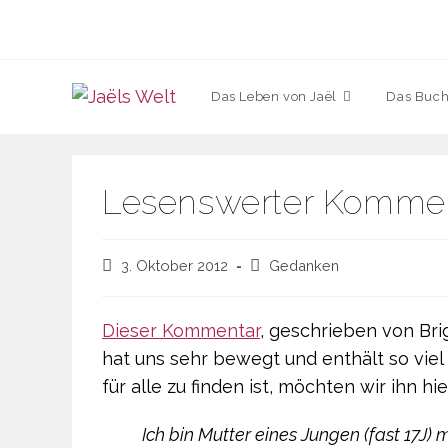
Zum
Inhalt
springen
Das Leben von Jaël
Das Buch
Lesenswerter Komme
Beitrag
Beitrags-
3. Oktober 2012
Gedanken
veröffentlicht:
Kategorie:
Dieser Kommentar
, geschrieben von Bri
hat uns sehr bewegt und enthält so vie
für alle zu finden ist, möchten wir ihn hi
Ich bin Mutter eines Jungen (fast 17J) 