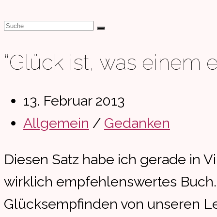
“Glück ist, was einem er
Beitrag
13. Februar 2013
veröffentlicht:
Beitrags-
Allgemein
/
Gedanken
Kategorie:
Diesen Satz habe ich gerade in V
wirklich empfehlenswertes Buch. 
Glücksempfinden von unseren Leb