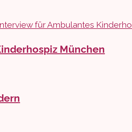
 Kinderhospiz München
dern