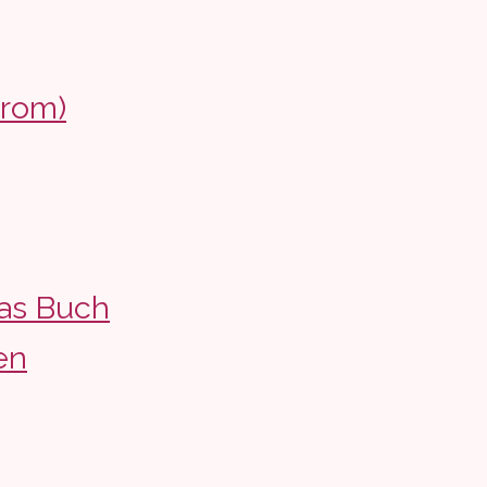
drom)
as Buch
en