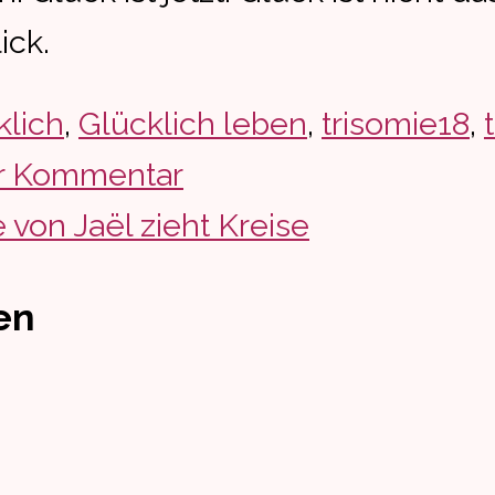
ick.
klich
,
Glücklich leben
,
trisomie18
,
r Kommentar
 von Jaël zieht Kreise
en