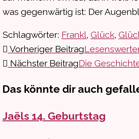
was gegenwärtig ist: Der Augenbl
Schlagwörter:
Frankl
,
Glück
,
Glüc
Vorheriger Beitrag
Lesenswerte
Weitere
Nächster Beitrag
Die Geschichte
Artikel
Das könnte dir auch gefall
ansehen
Jaëls 14. Geburtstag